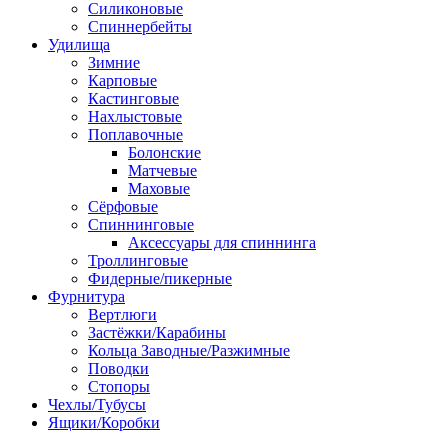
Силиконовые
Спиннербейты
Удилища
Зимние
Карповые
Кастинговые
Нахлыстовые
Поплавочные
Болонские
Матчевые
Маховые
Сёрфовые
Спиннинговые
Аксессуары для спиннинга
Троллинговые
Фидерные/пикерные
Фурнитура
Вертлюги
Застёжки/Карабины
Кольца Заводные/Разжимные
Поводки
Стопоры
Чехлы/Тубусы
Ящики/Коробки