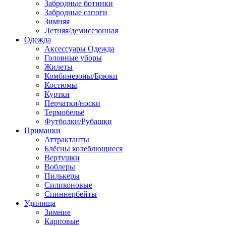
Забродные ботинки
Забродные сапоги
Зимняя
Летняя/демисезонная
Одежда
Аксессуары Одежда
Головные уборы
Жилеты
Комбинезоны/Брюки
Костюмы
Куртки
Перчатки/носки
Термобельё
Футболки/Рубашки
Приманки
Аттрактанты
Блёсны колеблющиеся
Вертушки
Воблеры
Пилькеры
Силиконовые
Спиннербейты
Удилища
Зимние
Карповые