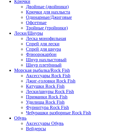
Крючки
Двойные (двойники)
Крючки для нахлыста
Одинарные/Джиговые
Офсетные
Тройные (тройники)
Лески/Шнуры
Леска монофильная
Спрей для лески
Спрей для шнура
Флюорокарбон
Шнур нахлыстовый
Шнур плетённый
Морская рыбалка/Rock Fish
Аксессуары Rock Fish
Джиг-головки Rock Fish
Катушки Rock Fish
Лески/шнуры Rock Fish
Приманки Rock Fish
Удилища Rock Fish
Фурнитура Rock Fish
Чебурашки разборные Rock Fish
Обувь
Аксессуары Обувь
Вейдерсы