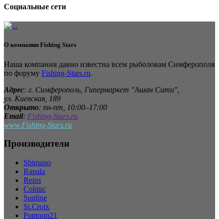
Социальные сети
О компании
Fishing Stars
Наша компания давно известна всем рыболовам Симферополя
по форуму
Fishing-Stars.ru
.
Адрес
: г. Симферополь, Гипермаркет "Ашан Сити",
ул. Киевская, 189
Открыто
: пн-пт, 10:00–17:00
Email
:
Fishing-Stars.ru
www.Fishing-Stars.ru
Производители
Shimano
Rapala
Reins
Colmic
Sunline
St.Croix
Pontoon21