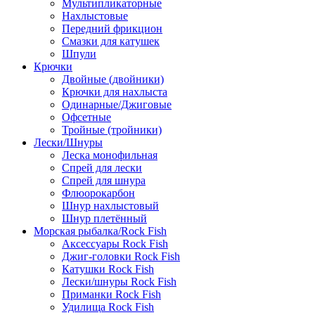
Мультипликаторные
Нахлыстовые
Передний фрикцион
Смазки для катушек
Шпули
Крючки
Двойные (двойники)
Крючки для нахлыста
Одинарные/Джиговые
Офсетные
Тройные (тройники)
Лески/Шнуры
Леска монофильная
Спрей для лески
Спрей для шнура
Флюорокарбон
Шнур нахлыстовый
Шнур плетённый
Морская рыбалка/Rock Fish
Аксессуары Rock Fish
Джиг-головки Rock Fish
Катушки Rock Fish
Лески/шнуры Rock Fish
Приманки Rock Fish
Удилища Rock Fish