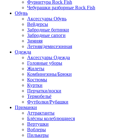
Фурнитура Rock Fish
Чебурашки разборные Rock Fish
Обувь
Аксессуары Обувь
Вейдерсы
Забродные ботинки
Забродные сапоги
Зимняя
Летняя/демисезонная
Одежда
Аксессуары Одежда
Головные уборы
Жилеты
Комбинезоны/Брюки
Костюмы
Куртки
Перчатки/носки
Термобельё
Футболки/Рубашки
Приманки
Аттрактанты
Блёсны колеблющиеся
Вертушки
Воблеры
Пилькеры