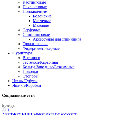
Кастинговые
Нахлыстовые
Поплавочные
Болонские
Матчевые
Маховые
Сёрфовые
Спиннинговые
Аксессуары для спиннинга
Троллинговые
Фидерные/пикерные
Фурнитура
Вертлюги
Застёжки/Карабины
Кольца Заводные/Разжимные
Поводки
Стопоры
Чехлы/Тубусы
Ящики/Коробки
Социальные сети
Бренды
ALL
A
B
C
D
E
F
G
H
I
J
K
L
M
N
O
P
R
S
T
U
V
W
Y
К
О
Р
Т