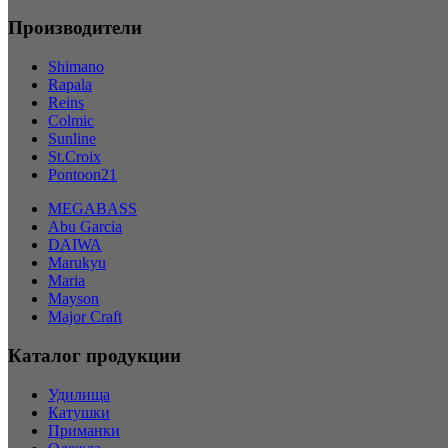
Производители
Shimano
Rapala
Reins
Colmic
Sunline
St.Croix
Pontoon21
MEGABASS
Abu Garcia
DAIWA
Marukyu
Maria
Mayson
Major Craft
Каталог продукции
Удилища
Катушки
Приманки