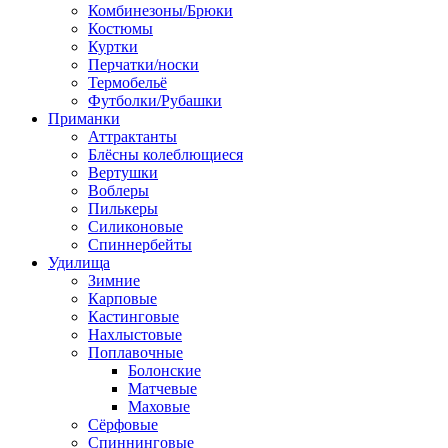
Комбинезоны/Брюки
Костюмы
Куртки
Перчатки/носки
Термобельё
Футболки/Рубашки
Приманки
Аттрактанты
Блёсны колеблющиеся
Вертушки
Воблеры
Пилькеры
Силиконовые
Спиннербейты
Удилища
Зимние
Карповые
Кастинговые
Нахлыстовые
Поплавочные
Болонские
Матчевые
Маховые
Сёрфовые
Спиннинговые