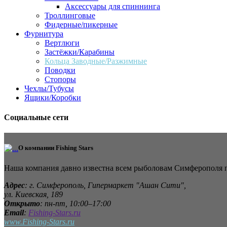
Аксессуары для спиннинга
Троллинговые
Фидерные/пикерные
Фурнитура
Вертлюги
Застёжки/Карабины
Кольца Заводные/Разжимные
Поводки
Стопоры
Чехлы/Тубусы
Ящики/Коробки
Социальные сети
О компании
Fishing Stars
Наша компания давно известна всем рыболовам Симферополя
Адрес
: г. Симферополь, Гипермаркет "Ашан Сити",
ул. Киевская, 189
Открыто
: пн-пт, 10:00–17:00
Email
:
Fishing-Stars.ru
www.Fishing-Stars.ru