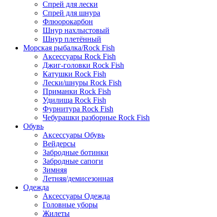
Спрей для лески
Спрей для шнура
Флюорокарбон
Шнур нахлыстовый
Шнур плетённый
Морская рыбалка/Rock Fish
Аксессуары Rock Fish
Джиг-головки Rock Fish
Катушки Rock Fish
Лески/шнуры Rock Fish
Приманки Rock Fish
Удилища Rock Fish
Фурнитура Rock Fish
Чебурашки разборные Rock Fish
Обувь
Аксессуары Обувь
Вейдерсы
Забродные ботинки
Забродные сапоги
Зимняя
Летняя/демисезонная
Одежда
Аксессуары Одежда
Головные уборы
Жилеты