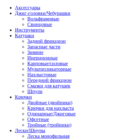
Аксессуары
Джиг-головки/Чебурашки
Вольфрамовые
Свинцовые
Инструменты
Катушки
Задний фрикцион
Запасные части
Зимние
Инерционные
Карповые/силовые
Мультипликаторные
Нахлыстовые
Передний фрикцион
Смазки для катушек
Шпули
Крючки
Двойные (двойники)
Крючки для нахлыста
Одинарные/Джиговые
Офсетные
Тройные (тройники)
Лески/Шнуры
Леска монофильная